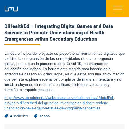
DiHealthEd – Integrating Digital Games and Data
Science to Promote Understanding of Health
Emergencies within Secondary Education
La idea principal del proyecto es proporcionar herramientas digitales que
faciliten la comprensión de las complejidades de una emergencia
global, como lo es la pandemia de la Covid-19, en entornos de
educación secundaria. La herramienta elegida para hacerlo es el
aprendizaje basado en videojuegos, ya que éstos son una aproximación
que permite explorar escenarios complejos de manera interactiva y no
lineal, incluyendo elementos científicos, históricos y sociales y,
también, el impacto personal.
https://www.ub.edu/portal/web/educacion/detalle-noticia/-/detall/el-
proyecto-dihealthed-del-grupo-de-investigacion-didpatri-obtiene-
financiacion-de-la-agaur-a-traves-del-programa-pandemias
e-inclusion
school