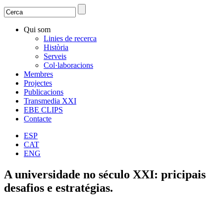
Search
Search form
Qui som
Linies de recerca
Història
Serveis
Col·laboracions
Membres
Projectes
Publicacions
Transmedia XXI
EBE CLIPS
Contacte
ESP
CAT
ENG
A universidade no século XXI: pricipais
desafios e estratégias.