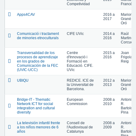
Competividad
Francés
Apps4CAV
2016
a
Mariona
2017
Grané
Oró
Comunicació i tractament
CIFE UVic
2014
a
Raúl
de minories etnoculturals
2016
Martinez
Corcuer
Transversalidad de los
Centre
2015
a
Joan
procesos de aprendizaje
d'Innovació i
2016
Frigola
en los grados de
Formació en
Reig
Comunicación de la FEC
Educació. CIFE.
(UVIC-UCC)
UVic
UBIQU
REDICE. ICE de
2012
a
Mariona
la Universitat de
2013
Grané
Barcelona.
Oró
Bridge-IT - Thematic
European
2008
a
Antonio
Network ICT for social
Commission
2010
R.
integration and cultural
Bartolom
diversity
Pina
La televisión infantil frente
Consell de
2008
a
Antonio
a los niños menores de 6
l'Audiovisual de
2009
R.
años
Catalunya
Bartolom
Pina