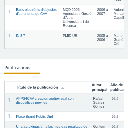
Banc electrònic d'objectes
MQD 2006
2006
a
Antoni
d'aprenentatge CAV
Agència de Gestió
2007
Mercade
d'Ajuts
Capellà
Universitaris i de
Recerca
IN 3.7
PMID UB
2005
a
Mariona
2006
Grané
Oró
Publicacions
Autor
Año de
Título de la publicación
principal
publicaci
APPS4CAV creación audiovisual con
Rafael
2019
dispositivos móviles
Suárez
Gómez
Place Brand Public Dipl
2018
Una aproximación a las medidas resultado de
Guillem
2018