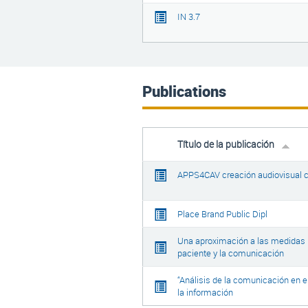
IN 3.7
Publications
Título de la publicación
APPS4CAV creación audiovisual c
Place Brand Public Dipl
Una aproximación a las medidas re
paciente y la comunicación
“Análisis de la comunicación en e
la información