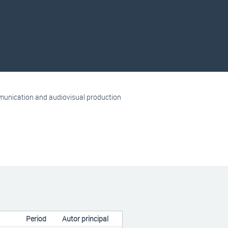
ommunication and audiovisual production
Period
Autor principal