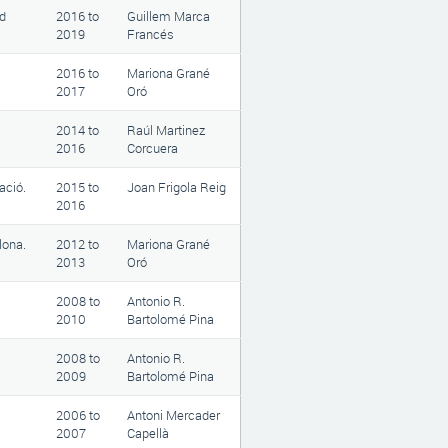
d
2016
to
Guillem Marca
2019
Francés
2016
to
Mariona Grané
2017
Oró
2014
to
Raúl Martinez
2016
Corcuera
ació.
2015
to
Joan Frigola Reig
2016
lona.
2012
to
Mariona Grané
2013
Oró
2008
to
Antonio R.
2010
Bartolomé Pina
2008
to
Antonio R.
2009
Bartolomé Pina
2006
to
Antoni Mercader
2007
Capellà