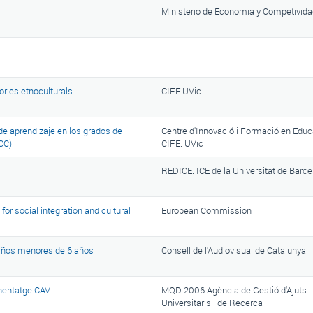
Ministerio de Economia y Competivida
ries etnoculturals
CIFE UVic
de aprendizaje en los grados de
Centre d'Innovació i Formació en Educ
CC)
CIFE. UVic
REDICE. ICE de la Universitat de Barce
or social integration and cultural
European Commission
s niños menores de 6 años
Consell de l'Audiovisual de Catalunya
enentatge CAV
MQD 2006 Agència de Gestió d'Ajuts
Universitaris i de Recerca