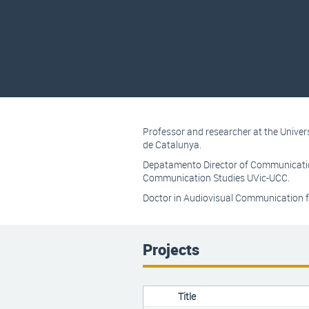
Professor and researcher at the Univer
de Catalunya.
Depatamento Director of Communicatio
Communication Studies UVic-UCC.
Doctor in Audiovisual Communication f
Projects
Title