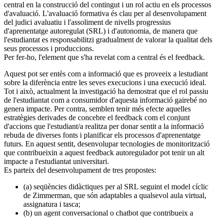
central en la construcció del contingut i un rol actiu en els processos
d'avaluació. L'avaluació formativa és clau per al desenvolupament
del judici avaluatiu i l'assoliment de nivells progressius
d'aprenentatge autoregulat (SRL) i d'autonomia, de manera que
l'estudiantat es responsabilitzi gradualment de valorar la qualitat dels
seus processos i produccions.
Per fer-ho, l'element que s'ha revelat com a central és el feedback.
Aquest pot ser entès com a informació que es proveeix a lestudiant
sobre la diferència entre les seves execucions i una execució ideal.
Tot i això, actualment la investigació ha demostrat que el rol passiu
de l'estudiantat com a consumidor d'aquesta informació gairebé no
genera impacte. Per contra, semblen tenir més efecte aquelles
estratègies derivades de concebre el feedback com el conjunt
d'accions que l'estudiant/a realitza per donar sentit a la informació
rebuda de diverses fonts i planificar els processos d'aprenentatge
futurs. En aquest sentit, desenvolupar tecnologies de monitorització
que contribueixin a aquest feedback autoregulador pot tenir un alt
impacte a l'estudiantat universitari.
Es parteix del desenvolupament de tres propostes:
(a) seqüències didàctiques per al SRL seguint el model cíclic
de Zimmerman, que són adaptables a qualsevol aula virtual,
assignatura i tasca;
(b) un agent conversacional o chatbot que contribueix a