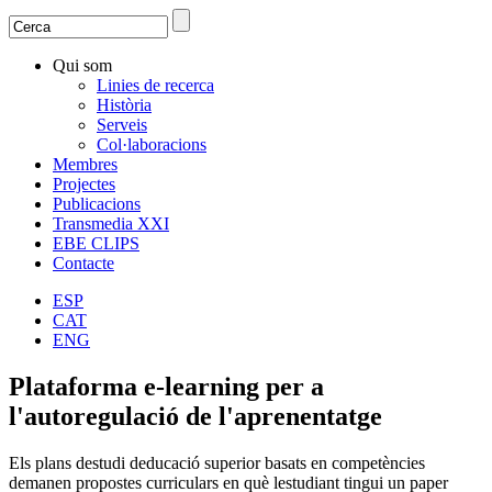
Search
Search form
Qui som
Linies de recerca
Història
Serveis
Col·laboracions
Membres
Projectes
Publicacions
Transmedia XXI
EBE CLIPS
Contacte
ESP
CAT
ENG
Plataforma e-learning per a
l'autoregulació de l'aprenentatge
Els plans destudi deducació superior basats en competències
demanen propostes curriculars en què lestudiant tingui un paper