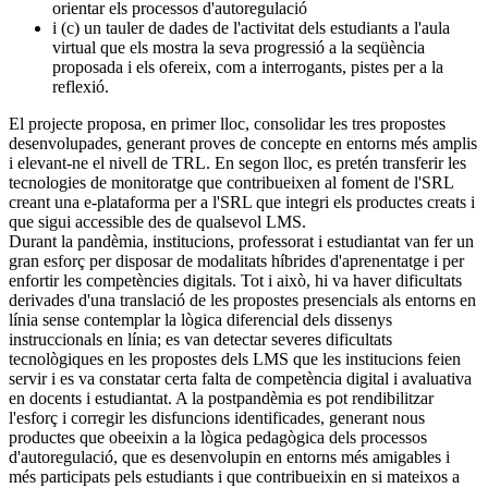
orientar els processos d'autoregulació
i (c) un tauler de dades de l'activitat dels estudiants a l'aula
virtual que els mostra la seva progressió a la seqüència
proposada i els ofereix, com a interrogants, pistes per a la
reflexió.
El projecte proposa, en primer lloc, consolidar les tres propostes
desenvolupades, generant proves de concepte en entorns més amplis
i elevant-ne el nivell de TRL. En segon lloc, es pretén transferir les
tecnologies de monitoratge que contribueixen al foment de l'SRL
creant una e-plataforma per a l'SRL que integri els productes creats i
que sigui accessible des de qualsevol LMS.
Durant la pandèmia, institucions, professorat i estudiantat van fer un
gran esforç per disposar de modalitats híbrides d'aprenentatge i per
enfortir les competències digitals. Tot i això, hi va haver dificultats
derivades d'una translació de les propostes presencials als entorns en
línia sense contemplar la lògica diferencial dels dissenys
instruccionals en línia; es van detectar severes dificultats
tecnològiques en les propostes dels LMS que les institucions feien
servir i es va constatar certa falta de competència digital i avaluativa
en docents i estudiantat. A la postpandèmia es pot rendibilitzar
l'esforç i corregir les disfuncions identificades, generant nous
productes que obeeixin a la lògica pedagògica dels processos
d'autoregulació, que es desenvolupin en entorns més amigables i
més participats pels estudiants i que contribueixin en si mateixos a