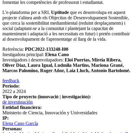
fomentar les competències de professorat i estudiantat.
L'e-plataforma per a SRL
Uptitude
que es desenvolupa en aquest
projecte s'alinea amb els Objectius de Desenvolupament Sostenible,
que cerca la sostenibilitat mediambiental (reduint desplaçaments) i
social (adaptant-se a la comunitat i plantejant la capacitat de
manteniment i adaptació a les necessitats en futur) i pretén contribuir
al desenvolupament de l'aprenentatge al llarg de la vida.
Referència:
PDC2022-133248-I00
Inestigadora principal:
Elena Cano
Investigadors i desenvolupadors:
Eloi Puertas, Mireia Ribera,
Oliver Díaz, Laura Igual, Ludmila Martins, Mariona Grané,
Marcos Palomino, Roger Añor, Laia Lluch, Antonio Bartolomé.
feedback
Periodo:
2022
a
2024
Tipo de proyecto (innovació | investigación):
de investigación
Entidad financiera:
Ministerio de Ciencia, Innovación y Universidades
IP:
Elena Cano García
Personas: