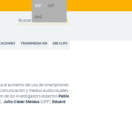
ESP
CAT
ENG
Search
Formulario de
búsqueda
CACIONES
TRANSMEDIA XXI
EBE CLIPS
iza el aumento del uso de smartphones
de comunicación y medios audiovisuales.
ión de los investigadors expertos
Pablo
),
Julio-César Mateus
(UPF),
Eduard