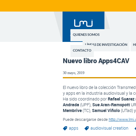
QUIENES SOMOS
LÍNEAS DE INVESTIGACIÓN
H
CONTACTO
Nuevo libro Apps4CAV
30 mayo, 2019
El nuevo libro de la colección Transmed
y apps en la industria audiovisual y la
Ha sido coordinado por
Rafael Suarez
Andrada
(UPF),
Sue Aran-Ramspott
UR
Membrive
(TC),
Samuel Viñolo
(UTad) 
Puede descargarse desde
http://www.lmi
apps
audiovisual creation