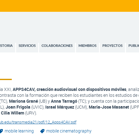
ISTORIA
SERVICIOS
COLABORACIONES
MIEMBROS
PROYECTOS
PUBLI
ia XXI,
APPS4CAV, creación audiovisual con dispositivos móviles
, anal
 contrasta con la formación que reciben los estudiantes en los estudios 
(TC),
Mariona Grané
(UB) y
Anna Tarragó
(TC); y cuenta con la participac
L),
Joan Frigola
(UVIC),
Israel Márquez
(UCM),
Maria-Jose Masanet
(UPF
y
Cilia Willem
(URV).
.ub.edu/transmedia21/pdf/12_Apps4CAV.pdf
mobile learning
mobile cinematography