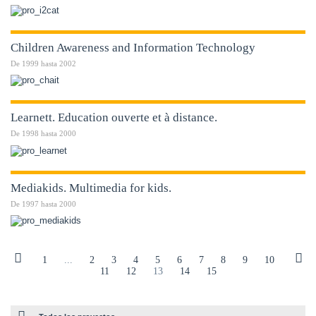
Children Awareness and Information Technology
De
1999
hasta
2002
Learnett. Education ouverte et à distance.
De
1998
hasta
2000
Mediakids. Multimedia for kids.
De
1997
hasta
2000
1
...
2
3
4
5
6
7
8
9
10
11
12
13
14
15