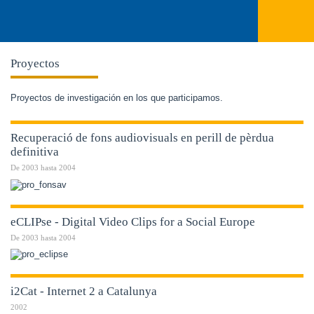
Proyectos
Proyectos de investigación en los que participamos.
Recuperació de fons audiovisuals en perill de pèrdua
definitiva
De
2003
hasta
2004
eCLIPse - Digital Video Clips for a Social Europe
De
2003
hasta
2004
i2Cat - Internet 2 a Catalunya
2002