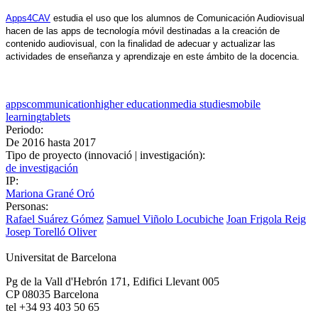
Apps4CAV
 estudia el uso que los alumnos de Comunicación Audiovisual 
hacen de las apps de tecnología móvil destinadas a la creación de 
contenido audiovisual, con la finalidad de adecuar y actualizar las 
actividades de enseñanza y aprendizaje en este ámbito de la docencia. 
apps
communication
higher education
media studies
mobile
learning
tablets
Periodo:
De
2016
hasta
2017
Tipo de proyecto (innovació | investigación):
de investigación
IP:
Mariona Grané Oró
Personas:
Rafael Suárez Gómez
Samuel Viñolo Locubiche
Joan Frigola Reig
Josep Torelló Oliver
Universitat de Barcelona
Pg de la Vall d'Hebrón 171, Edifici Llevant 005
CP 08035 Barcelona
tel +34 93 403 50 65