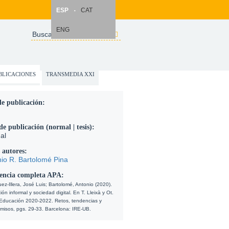
ESP
CAT
ENG
Search
Formulario de
búsqueda
BLICACIONES
TRANSMEDIA XXI
e publicación:
de publicación (normal | tesis):
al
 autores:
io R. Bartolomé Pina
encia completa APA:
ez-Illera, José Luis; Bartolomé, Antonio (2020). 
ón informal y sociedad digital. En T. Lleixà y Ot. 
 Educación 2020-2022. Retos, tendencias y 
misos, pgs. 29-33. Barcelona: IRE-UB.