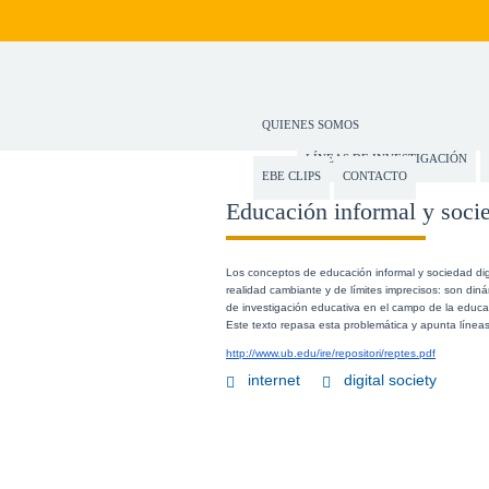
QUIENES SOMOS
LÍNEAS DE INVESTIGACIÓN
EBE CLIPS
CONTACTO
Educación informal y socie
Los conceptos de educación informal y sociedad digi
realidad cambiante y de límites imprecisos: son diná
de investigación educativa en el campo de la educac
Este texto repasa esta problemática y apunta líneas
http://www.ub.edu/ire/repositori/reptes.pdf
internet
digital society