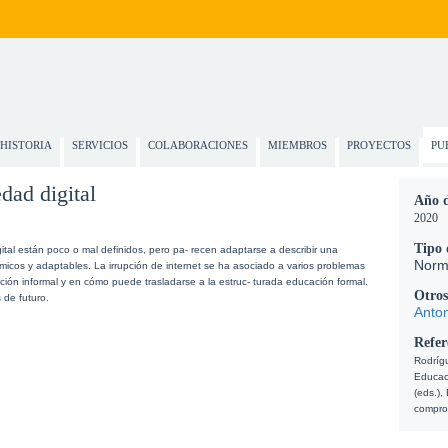
HISTORIA
SERVICIOS
COLABORACIONES
MIEMBROS
PROYECTOS
PU
dad digital
Año d
2020
Tipo 
tal están poco o mal definidos, pero pa- recen adaptarse a describir una 
Norm
micos y adaptables. La irrupción de internet se ha asociado a varios problemas 
ión informal y en cómo puede trasladarse a la estruc- turada educación formal. 
Otros
 de futuro.
Anton
Refer
Rodrígu
Educaci
(eds.),
compro