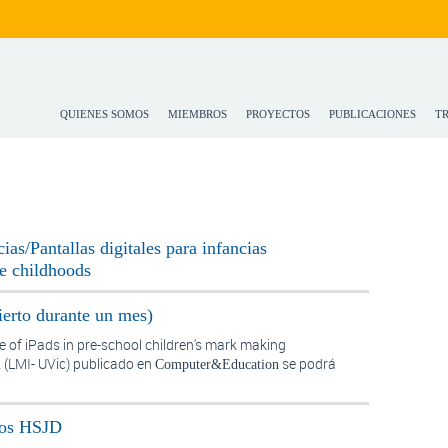
QUIENES SOMOS
MIEMBROS
PROYECTOS
PUBLICACIONES
T
cias/Pantallas digitales para infancias
se childhoods
ierto durante un mes)
le of iPads in pre-school children's mark making
(LMI- UVic) publicado en
se podrá
i
Computer&Education
ros HSJD