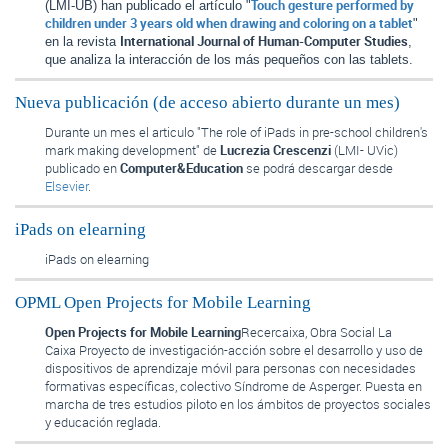
Touch gesture performed by 
(LMI-UB) han publicado el artículo "
children under 3 years old when drawing and coloring on a tablet
" 
International Journal of Human-Computer Studies
en la revista 
, 
que analiza la interacción de los más pequeños con las tablets.
Nueva publicación (de acceso abierto durante un mes)
Durante un mes el articulo "The role of iPads in pre-school children's
mark making development" de
Lucrezia Crescenzi
(LMI- UVic)
publicado en
Computer&Education
se podrá descargar desde
Elsevier
.
iPads on elearning
iPads on elearning
OPML Open Projects for Mobile Learning
Open Projects for Mobile Learning
Recercaixa, Obra Social La
Caixa Proyecto de investigación-acción sobre el desarrollo y uso de
dispositivos de aprendizaje móvil para personas con necesidades
formativas específicas, colectivo Síndrome de Asperger. Puesta en
marcha de tres estudios piloto en los ámbitos de proyectos sociales
y educación reglada.